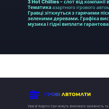
3 Hot Chillies
- слот від компанії
Тематика
азартного ігрового авто
Гравці зіткнуться з гарячими пі
зеленими деревами. Графіка вис
музика і гідні виплати гарантова
Увага! Азартні ігри можуть викликати залежність 