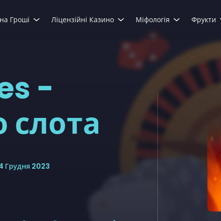
 на Гроші
Ліцензійні Казино
Міфологія
Фрукти
es -
о слота
4 Грудня 2023
Останнє оновлення