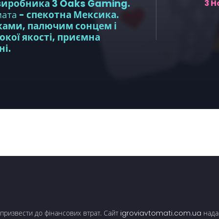
 виробника 3 Oaks Gaming.
3 H
мата
- спекотна Мексика.
сками, палючим сонцем і
окої якості, приємна
ні.
та призвести до фінансових втрат. Сайт igroviavtomati.com.ua нада