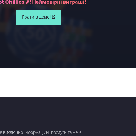
ot Chillies 🌶️! Неймовірні виграші!
Грати в демо!
є виключно інформаційні послуги та не є