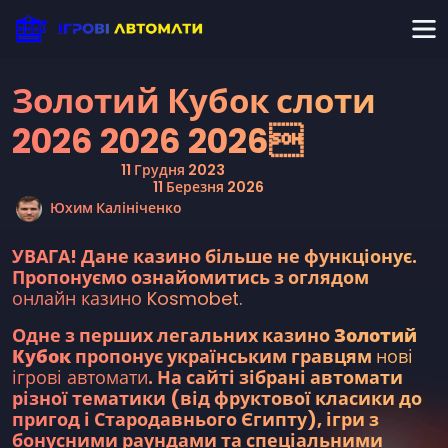
Золотий Кубок слоти
2026 2026 2026
Дата публікації
11 Грудня 2023
Останнє оновлення
11 Березня 2026
Юхим Калініченко
УВАГА! Дане казино більше не функціонує.
Пропонуємо ознайомитись з оглядом
онлайн казино Kosmobet.
Одне з перших легальних казино
Золотий
Кубок
пропонує українським гравцям
нові
ігрові автомати
. На сайті зібрані автомати
різної тематики (від фруктової класики до
пригод і Стародавнього Єгипту), ігри з
бонусними раундами та спеціальними