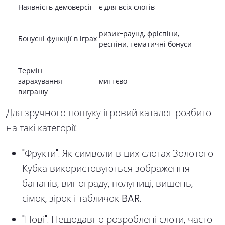
Наявність демоверсії
є для всіх слотів
ризик-раунд, фріспіни,
Бонусні функції в іграх
респіни, тематичні бонуси
Термін
зарахування
миттєво
виграшу
Для зручного пошуку ігровий каталог розбито
на такі категорії:
"Фрукти". Як символи в цих слотах Золотого
Кубка використовуються зображення
бананів, винограду, полуниці, вишень,
сімок, зірок і табличок BAR.
"Нові". Нещодавно розроблені слоти, часто