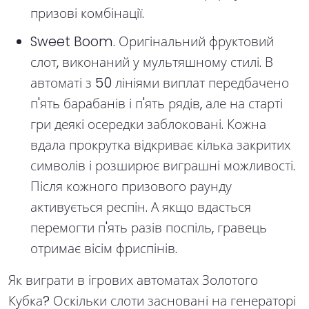
призові комбінації.
Sweet Boom. Оригінальний фруктовий
слот, виконаний у мультяшному стилі. В
автоматі з 50 лініями виплат передбачено
п'ять барабанів і п'ять рядів, але на старті
гри деякі осередки заблоковані. Кожна
вдала прокрутка відкриває кілька закритих
символів і розширює виграшні можливості.
Після кожного призового раунду
активується респін. А якщо вдасться
перемогти п'ять разів поспіль, гравець
отримає вісім фриспінів.
Як виграти в ігрових автоматах Золотого
Кубка? Оскільки слоти засновані на генераторі