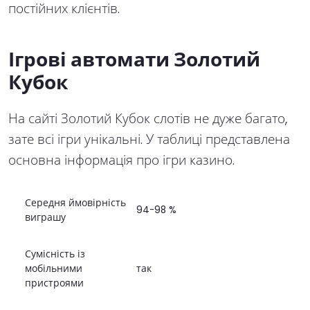
постійних клієнтів.
Ігрові автомати Золотий
Кубок
На сайті Золотий Кубок слотів не дуже багато,
зате всі ігри унікальні. У таблиці представлена
основна інформація про ігри казино.
Середня ймовірність
94-98 %
виграшу
Сумісність із
мобільними
так
пристроями