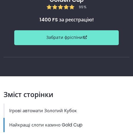
95%
1400 FS за реєстрацію!
Забрати фріспіни!
Зміст сторінки
Ігрові автомати Золотий Кубок
Найкращі слоти казино Gold Cup