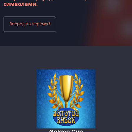
символами.
Вперед по перемог!
Golden Cup