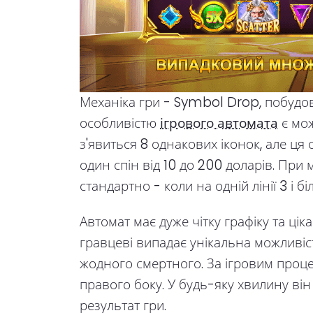
Механіка гри - Symbol Drop, побудо
особливістю
ігрового автомата
є мож
з'явиться 8 однакових іконок, але ця о
один спін від 10 до 200 доларів. При
стандартно - коли на одній лінії 3 і 
Автомат має дуже чітку графіку та цік
гравцеві випадає унікальна можливіст
жодного смертного. За ігровим процес
правого боку. У будь-яку хвилину він
результат гри.