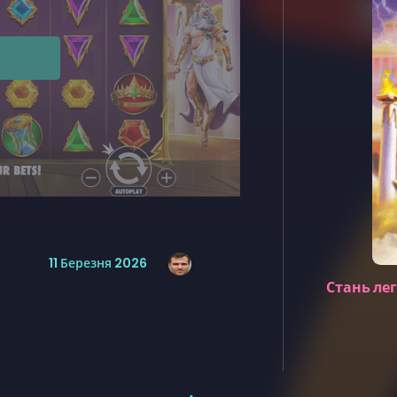
мо
овлення
11 Березня 2026
Стань ле