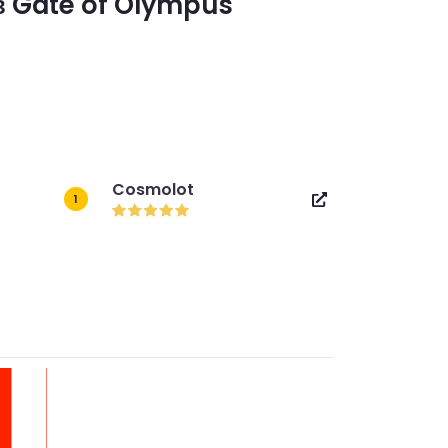
в Gate of Olympus
Cosmolot
1