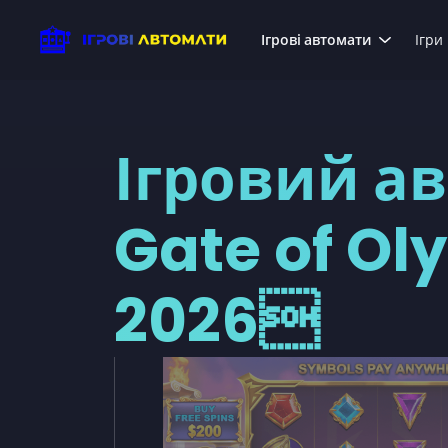
Ігрові автомати
Ігри
Ігровий а
Gate of O
2026