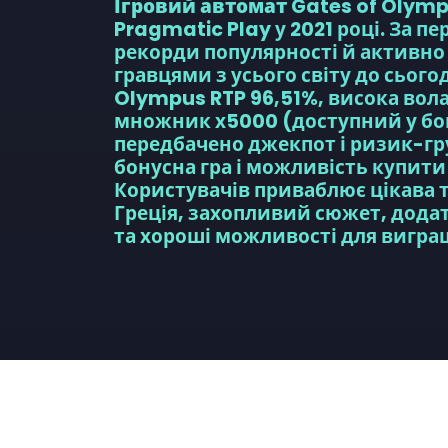
Ігровий автомат Gates of Olym
Pragmatic Play у 2021 році. За пе
рекорди популярності й активно
гравцями з усього світу до сього
Olympus RTP 96,51%, висока во
множник х5000 (доступний у бону
передбачено джекпот і ризик-гру
бонусна гра і можливість купити 
Користувачів приваблює цікава 
Греція, захопливий сюжет, додатк
та хороші можливості для вигра