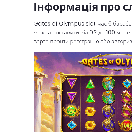
Інформація про с
Gates of Olympus slot має 6 барабані
можна поставити від 0,2 до 100 моне
варто пройти реєстрацію або автори