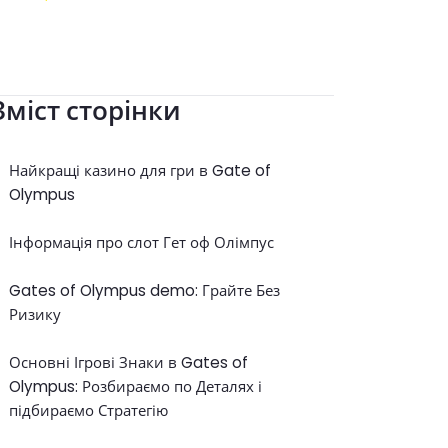
Зміст сторінки
Найкращі казино для гри в Gate of
Olympus
Інформація про слот Гет оф Олімпус
Gates of Olympus demo: Грайте Без
Ризику
Основні Ігрові Знаки в Gates of
Olympus: Розбираємо по Деталях і
підбираємо Стратегію