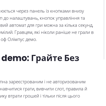
нюється через панель із кнопками внизу
уп до налаштувань, кнопок управління та
овий автомат для гри можна за кілька секунд,
ілий. Гравцям, які ніколи раніше не грали в
 оф Олімпус демо.
 demo: Грайте Без
пна зареєстрованим і не авторизованим
навчитися грати, вивчити слот, правила й
ику втрати грошей і тільки після цього