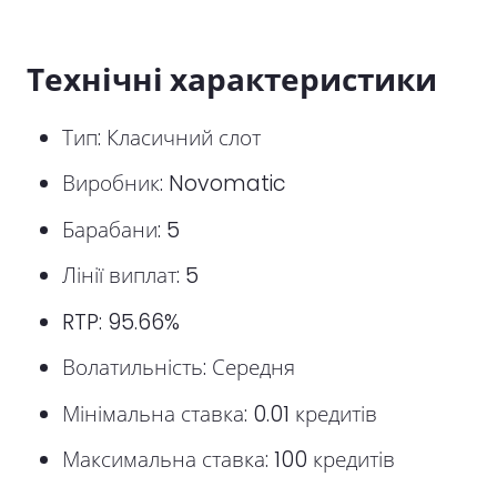
Технічні характеристики
Тип: Класичний слот
Виробник: Novomatic
Барабани: 5
Лінії виплат: 5
RTP: 95.66%
Волатильність: Середня
Мінімальна ставка: 0.01 кредитів
Максимальна ставка: 100 кредитів