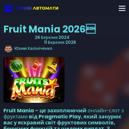
Fruit Mania 2026
Дата публікації
26 Березня 2024
Останнє оновлення
11 Березня 2026
Юхим Калініченко
Fruit Mania
- це захоплюючий
онлайн-слот з
фруктами
від Pragmatic Play, який занурює
вас у яскравий світ фруктових символів,
бонусних функцій та щедрих виплат. З