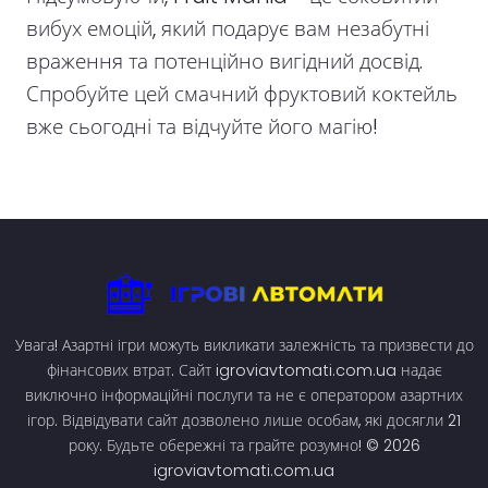
вибух емоцій, який подарує вам незабутні
враження та потенційно вигідний досвід.
Спробуйте цей смачний фруктовий коктейль
вже сьогодні та відчуйте його магію!
Увага! Азартні ігри можуть викликати залежність та призвести до
фінансових втрат. Сайт igroviavtomati.com.ua надає
виключно інформаційні послуги та не є оператором азартних
ігор. Відвідувати сайт дозволено лише особам, які досягли 21
року. Будьте обережні та грайте розумно! © 2026
igroviavtomati.com.ua