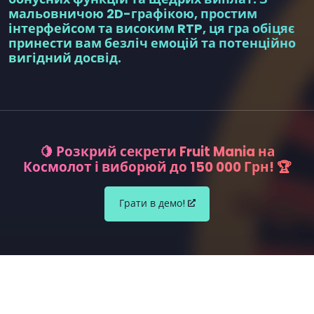
мальовничою 2D-графікою, простим
інтерфейсом та високим RTP, ця гра обіцяє
принести вам безліч емоцій та потенційно
вигідний досвід.
🍋 Розкрий секрети Fruit Mania на
Космолот і виборюй до 150 000 Грн! 🏆
Грати в демо!